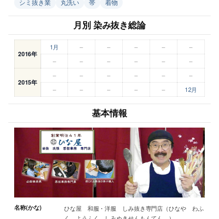
シミ抜き業
丸洗い
帯
着物
月別 染み抜き総論
1月
–
–
–
–
–
2016年
–
–
–
–
–
–
–
–
–
–
–
–
2015年
–
–
–
–
–
12月
基本情報
名称(かな)
ひな屋 和服・洋服 しみ抜き専門店（ひなや わふ
く ようふく しみぬきせんもんてん ）