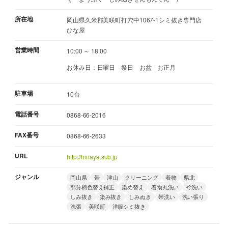
所在地
岡山県久米郡美咲町打穴中1067-1シミ抜き専門店
ひな屋
営業時間
10:00 ～ 18:00
お休み日：日曜日 祭日 お盆 お正月
駐車場
10台
電話番号
0868-66-2016
FAX番号
0868-66-2633
URL
http://hinaya.sub.jp
ジャンル
岡山県
帯
津山
クリーニング
着物
県北
部分柄色替え補正
染め替え
着物丸洗い
衿洗い
しみ抜き
染み抜き
しみぬき
帯洗い
洗い張り
洗張
美咲町
洋服シミ抜き