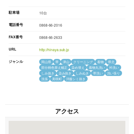
駐車場
10台
電話番号
0868-66-2016
FAX番号
0868-66-2633
URL
http://hinaya.sub.jp
ジャンル
岡山県
帯
津山
クリーニング
着物
県北
部分柄色替え補正
染め替え
着物丸洗い
衿洗い
しみ抜き
染み抜き
しみぬき
帯洗い
洗い張り
洗張
美咲町
洋服シミ抜き
アクセス