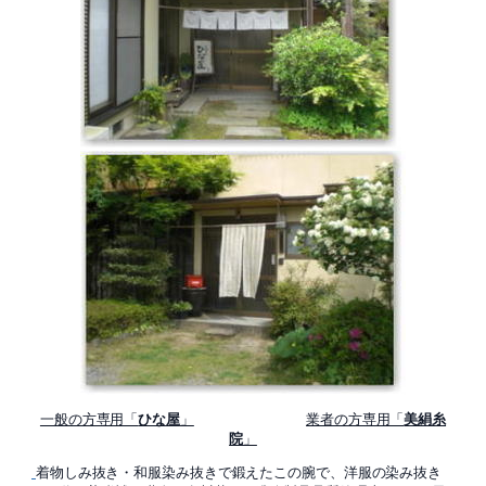
一般の方専用「
ひな屋
」
業者の方専用「
美絹糸
院
」
着物しみ抜き・和服染み抜きで鍛えたこの腕で、洋服の染み抜き