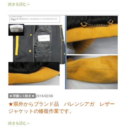
続きを読む »
2016/02/08
■ 洋服シミ抜き ■
★県外からブランド品 バレンシアガ レザー
ジャケットの修復作業です。
続きを読む »