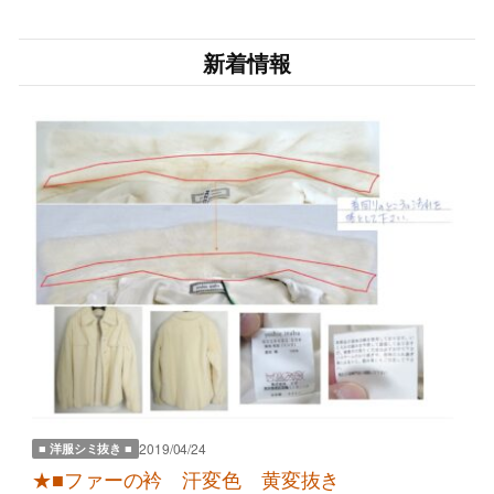
新着情報
2019/04/24
■ 洋服シミ抜き ■
★■ファーの衿 汗変色 黄変抜き