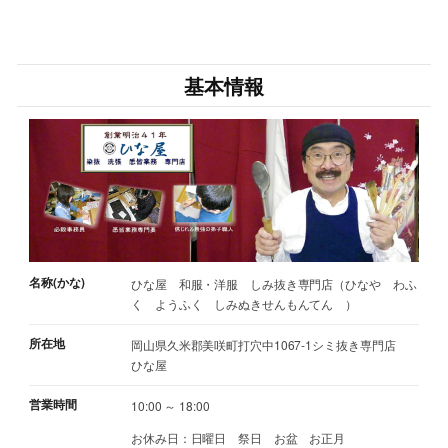
基本情報
名称(かな)
ひな屋 和服・洋服 しみ抜き専門店（ひなや わふ
く ようふく しみぬきせんもんてん ）
所在地
岡山県久米郡美咲町打穴中1067-1シミ抜き専門店
ひな屋
営業時間
10:00 ～ 18:00
お休み日：日曜日 祭日 お盆 お正月