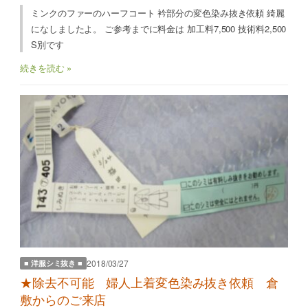
ミンクのファーのハーフコート 衿部分の変色染み抜き依頼 綺麗
になしましたよ。 ご参考までに料金は 加工料7,500 技術料2,500
S別です
続きを読む »
2018/03/27
■ 洋服シミ抜き ■
★除去不可能 婦人上着変色染み抜き依頼 倉
敷からのご来店