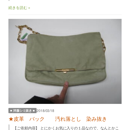
続きを読む »
2018/03/18
■ 洋服シミ抜き ■
★皮革 バック 汚れ落とし 染み抜き
【ご依頼内容】 とにかくお気に入りの１品なので、なんとかこ