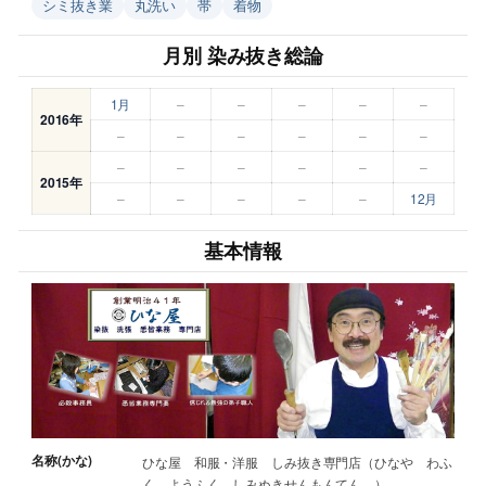
シミ抜き業
丸洗い
帯
着物
月別 染み抜き総論
1月
–
–
–
–
–
2016年
–
–
–
–
–
–
–
–
–
–
–
–
2015年
–
–
–
–
–
12月
基本情報
名称(かな)
ひな屋 和服・洋服 しみ抜き専門店（ひなや わふ
く ようふく しみぬきせんもんてん ）