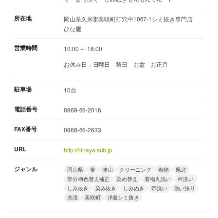
所在地
岡山県久米郡美咲町打穴中1067-1シミ抜き専門店
ひな屋
営業時間
10:00 ～ 18:00
お休み日：日曜日 祭日 お盆 お正月
駐車場
10台
電話番号
0868-66-2016
FAX番号
0868-66-2633
URL
http://hinaya.sub.jp
ジャンル
岡山県
帯
津山
クリーニング
着物
県北
部分柄色替え補正
染め替え
着物丸洗い
衿洗い
しみ抜き
染み抜き
しみぬき
帯洗い
洗い張り
洗張
美咲町
洋服シミ抜き