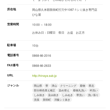
所在地
岡山県久米郡美咲町打穴中1067-1シミ抜き専門店
ひな屋
営業時間
10:00 ～ 18:00
お休み日：日曜日 祭日 お盆 お正月
駐車場
10台
電話番号
0868-66-2016
FAX番号
0868-66-2633
URL
http://hinaya.sub.jp
ジャンル
岡山県
帯
津山
クリーニング
着物
県北
部分柄色替え補正
染め替え
着物丸洗い
衿洗い
しみ抜き
染み抜き
しみぬき
帯洗い
洗い張り
洗張
美咲町
洋服シミ抜き