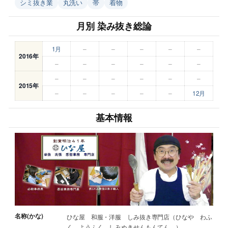
シミ抜き業
丸洗い
帯
着物
月別 染み抜き総論
1月
–
–
–
–
–
2016年
–
–
–
–
–
–
–
–
–
–
–
–
2015年
–
–
–
–
–
12月
基本情報
名称(かな)
ひな屋 和服・洋服 しみ抜き専門店（ひなや わふ
く ようふく しみぬきせんもんてん ）