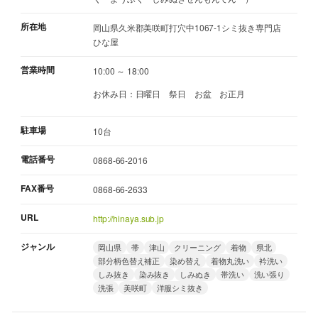
所在地
岡山県久米郡美咲町打穴中1067-1シミ抜き専門店
ひな屋
営業時間
10:00 ～ 18:00
お休み日：日曜日 祭日 お盆 お正月
駐車場
10台
電話番号
0868-66-2016
FAX番号
0868-66-2633
URL
http://hinaya.sub.jp
ジャンル
岡山県
帯
津山
クリーニング
着物
県北
部分柄色替え補正
染め替え
着物丸洗い
衿洗い
しみ抜き
染み抜き
しみぬき
帯洗い
洗い張り
洗張
美咲町
洋服シミ抜き