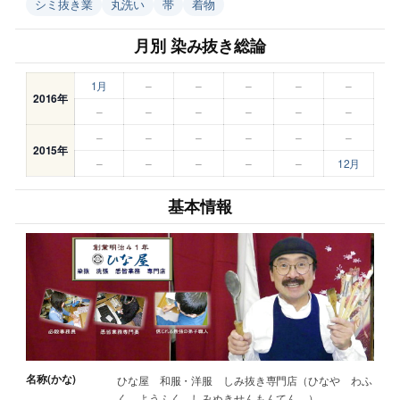
シミ抜き業
丸洗い
帯
着物
月別 染み抜き総論
1月
–
–
–
–
–
2016年
–
–
–
–
–
–
–
–
–
–
–
–
2015年
–
–
–
–
–
12月
基本情報
名称(かな)
ひな屋 和服・洋服 しみ抜き専門店（ひなや わふ
く ようふく しみぬきせんもんてん ）