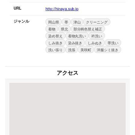
URL
http://hinaya.sub.jp
ジャンル
岡山県
帯
津山
クリーニング
着物
県北
部分柄色替え補正
染め替え
着物丸洗い
衿洗い
しみ抜き
染み抜き
しみぬき
帯洗い
洗い張り
洗張
美咲町
洋服シミ抜き
アクセス