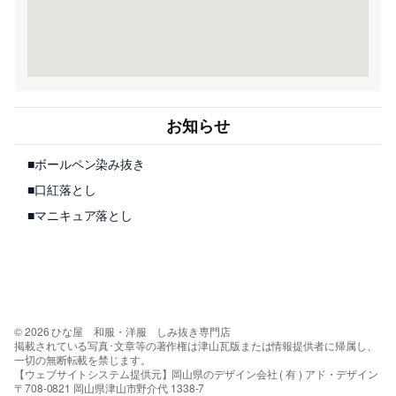
お知らせ
■ボールペン染み抜き
■口紅落とし
■マニキュア落とし
© 2026 ひな屋 和服・洋服 しみ抜き専門店
掲載されている写真･文章等の著作権は津山瓦版または情報提供者に帰属し、
一切の無断転載を禁じます。
【ウェブサイトシステム提供元】岡山県のデザイン会社 ( 有 ) アド・デザイン
〒708-0821 岡山県津山市野介代 1338-7