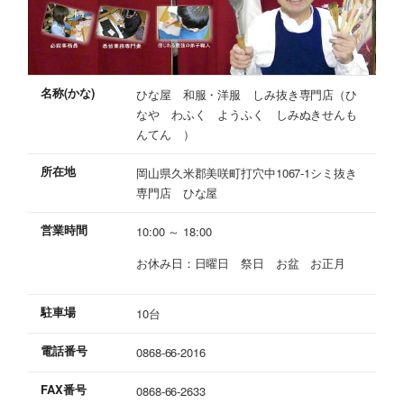
名称(かな)
ひな屋 和服・洋服 しみ抜き専門店（ひ
なや わふく ようふく しみぬきせんも
んてん ）
所在地
岡山県久米郡美咲町打穴中1067-1シミ抜き
専門店 ひな屋
営業時間
10:00 ～ 18:00
お休み日：日曜日 祭日 お盆 お正月
駐車場
10台
電話番号
0868-66-2016
FAX番号
0868-66-2633