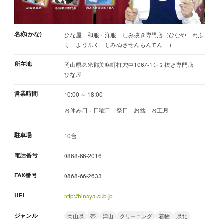
名称(かな)
ひな屋 和服・洋服 しみ抜き専門店（ひなや わふ
く ようふく しみぬきせんもんてん ）
所在地
岡山県久米郡美咲町打穴中1067-1シミ抜き専門店
ひな屋
営業時間
10:00 ～ 18:00
お休み日：日曜日 祭日 お盆 お正月
駐車場
10台
電話番号
0868-66-2016
FAX番号
0868-66-2633
URL
http://hinaya.sub.jp
ジャンル
岡山県
帯
津山
クリーニング
着物
県北