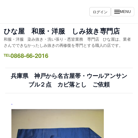
内
容
ログイン
MENU
を
ス
ひな屋 和服・洋服 しみ抜き専門店
キ
和服・洋服 染み抜き・洗い張り・悉皆業務 専門店 ひな屋は、業者
ッ
さんでできなかったしみ抜きの再修復を専門とする職人の店です。
プ
0868-66-2016
TEL
兵庫県 神戸から名古屋帯・ウールアンサン
ブル２点 カビ落とし ご依頼