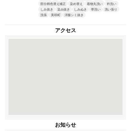
部分柄色替え補正
染め替え
着物丸洗い
衿洗い
しみ抜き
染み抜き
しみぬき
帯洗い
洗い張り
洗張
美咲町
洋服シミ抜き
アクセス
お知らせ