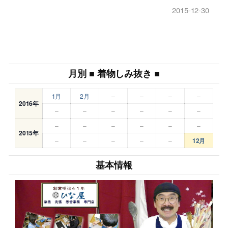
2015-12-30
月別 ■ 着物しみ抜き ■
1月
2月
–
–
–
–
2016年
–
–
–
–
–
–
–
–
–
–
–
–
2015年
–
–
–
–
–
12月
基本情報