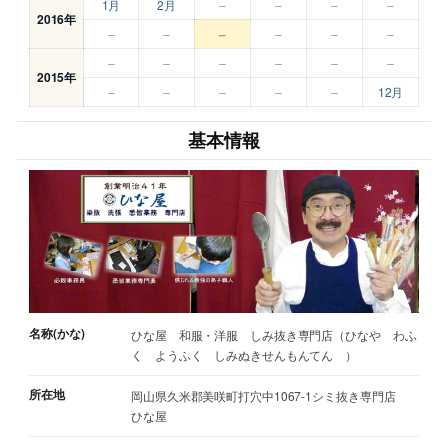
1月
2月
–
–
–
–
2016年
–
–
–
–
–
–
–
–
–
–
–
–
2015年
–
–
–
–
–
12月
基本情報
名称(かな)
ひな屋 和服・洋服 しみ抜き専門店（ひなや わふ
く ようふく しみぬきせんもんてん ）
所在地
岡山県久米郡美咲町打穴中1067-1シミ抜き専門店
ひな屋