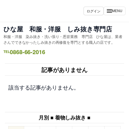
内
容
ログイン
MENU
を
ス
ひな屋 和服・洋服 しみ抜き専門店
キ
和服・洋服 染み抜き・洗い張り・悉皆業務 専門店 ひな屋は、業者
ッ
さんでできなかったしみ抜きの再修復を専門とする職人の店です。
プ
0868-66-2016
TEL
記事がありません
該当する記事がありません。
月別 ■ 着物しみ抜き ■