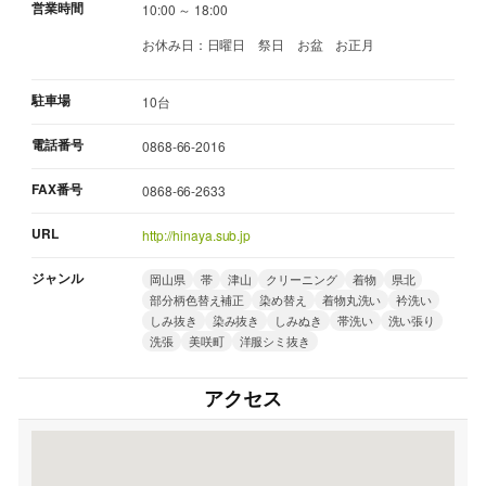
営業時間
10:00 ～ 18:00
お休み日：日曜日 祭日 お盆 お正月
駐車場
10台
電話番号
0868-66-2016
FAX番号
0868-66-2633
URL
http://hinaya.sub.jp
ジャンル
岡山県
帯
津山
クリーニング
着物
県北
部分柄色替え補正
染め替え
着物丸洗い
衿洗い
しみ抜き
染み抜き
しみぬき
帯洗い
洗い張り
洗張
美咲町
洋服シミ抜き
アクセス