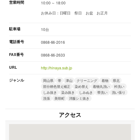
営業時間
10:00 ～ 18:00
お休み日：日曜日 祭日 お盆 お正月
駐車場
10台
電話番号
0868-66-2016
FAX番号
0868-66-2633
URL
http://hinaya.sub.jp
ジャンル
岡山県
帯
津山
クリーニング
着物
県北
部分柄色替え補正
染め替え
着物丸洗い
衿洗い
しみ抜き
染み抜き
しみぬき
帯洗い
洗い張り
洗張
美咲町
洋服シミ抜き
アクセス