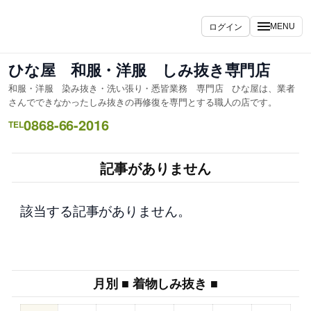
内
容
ログイン
MENU
を
ス
ひな屋 和服・洋服 しみ抜き専門店
キ
和服・洋服 染み抜き・洗い張り・悉皆業務 専門店 ひな屋は、業者
ッ
さんでできなかったしみ抜きの再修復を専門とする職人の店です。
プ
0868-66-2016
TEL
記事がありません
該当する記事がありません。
月別 ■ 着物しみ抜き ■