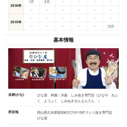
1月
2月
–
–
–
–
2016年
–
–
–
–
–
–
–
–
–
–
–
–
2015年
–
–
–
–
–
12月
基本情報
名称(かな)
ひな屋 和服・洋服 しみ抜き専門店（ひなや わふ
く ようふく しみぬきせんもんてん ）
所在地
岡山県久米郡美咲町打穴中1067-1シミ抜き専門店
ひな屋