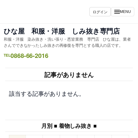
内
容
ログイン
MENU
を
ス
ひな屋 和服・洋服 しみ抜き専門店
キ
和服・洋服 染み抜き・洗い張り・悉皆業務 専門店 ひな屋は、業者
ッ
さんでできなかったしみ抜きの再修復を専門とする職人の店です。
プ
0868-66-2016
TEL
記事がありません
該当する記事がありません。
月別 ■ 着物しみ抜き ■