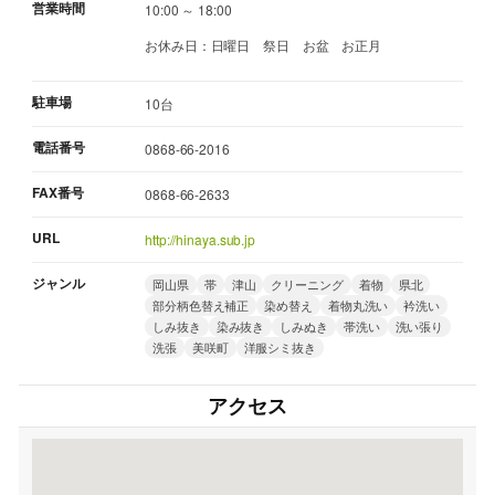
営業時間
10:00 ～ 18:00
お休み日：日曜日 祭日 お盆 お正月
駐車場
10台
電話番号
0868-66-2016
FAX番号
0868-66-2633
URL
http://hinaya.sub.jp
ジャンル
岡山県
帯
津山
クリーニング
着物
県北
部分柄色替え補正
染め替え
着物丸洗い
衿洗い
しみ抜き
染み抜き
しみぬき
帯洗い
洗い張り
洗張
美咲町
洋服シミ抜き
アクセス