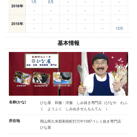
1月
2月
–
–
–
–
2016年
–
–
–
–
–
–
–
–
–
–
–
–
2015年
–
–
–
–
–
12月
基本情報
名称(かな)
ひな屋 和服・洋服 しみ抜き専門店（ひなや わふ
く ようふく しみぬきせんもんてん ）
所在地
岡山県久米郡美咲町打穴中1067-1シミ抜き専門店
ひな屋