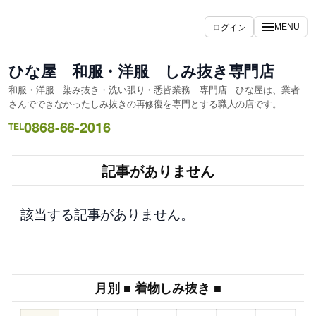
内
容
ログイン
MENU
を
ス
ひな屋 和服・洋服 しみ抜き専門店
キ
和服・洋服 染み抜き・洗い張り・悉皆業務 専門店 ひな屋は、業者
ッ
さんでできなかったしみ抜きの再修復を専門とする職人の店です。
プ
0868-66-2016
TEL
記事がありません
該当する記事がありません。
月別 ■ 着物しみ抜き ■