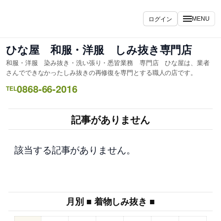
内
容
ログイン
MENU
を
ス
ひな屋 和服・洋服 しみ抜き専門店
キ
和服・洋服 染み抜き・洗い張り・悉皆業務 専門店 ひな屋は、業者
ッ
さんでできなかったしみ抜きの再修復を専門とする職人の店です。
プ
0868-66-2016
TEL
記事がありません
該当する記事がありません。
月別 ■ 着物しみ抜き ■