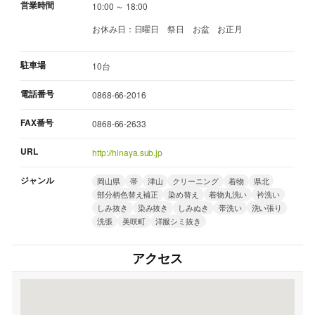
営業時間
10:00 ～ 18:00
お休み日：日曜日 祭日 お盆 お正月
駐車場
10台
電話番号
0868-66-2016
FAX番号
0868-66-2633
URL
http://hinaya.sub.jp
ジャンル
岡山県
帯
津山
クリーニング
着物
県北
部分柄色替え補正
染め替え
着物丸洗い
衿洗い
しみ抜き
染み抜き
しみぬき
帯洗い
洗い張り
洗張
美咲町
洋服シミ抜き
アクセス