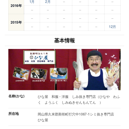
1月
2月
–
–
–
–
2016年
–
–
–
–
–
–
–
–
–
–
–
–
2015年
–
–
–
–
–
12月
基本情報
名称(かな)
ひな屋 和服・洋服 しみ抜き専門店（ひなや わふ
く ようふく しみぬきせんもんてん ）
所在地
岡山県久米郡美咲町打穴中1067-1シミ抜き専門店
ひな屋