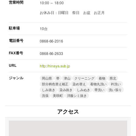
営業時間
10:00 ～ 18:00
お休み日：日曜日 祭日 お盆 お正月
駐車場
10台
電話番号
0868-66-2016
FAX番号
0868-66-2633
URL
http://hinaya.sub.jp
ジャンル
岡山県
帯
津山
クリーニング
着物
県北
部分柄色替え補正
染め替え
着物丸洗い
衿洗い
しみ抜き
染み抜き
しみぬき
帯洗い
洗い張り
洗張
美咲町
洋服シミ抜き
アクセス