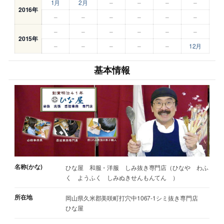
1月
2月
–
–
–
–
2016年
–
–
–
–
–
–
–
–
–
–
–
–
2015年
–
–
–
–
–
12月
基本情報
名称(かな)
ひな屋 和服・洋服 しみ抜き専門店（ひなや わふ
く ようふく しみぬきせんもんてん ）
所在地
岡山県久米郡美咲町打穴中1067-1シミ抜き専門店
ひな屋