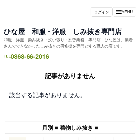
内
容
ログイン
MENU
を
ス
ひな屋 和服・洋服 しみ抜き専門店
キ
和服・洋服 染み抜き・洗い張り・悉皆業務 専門店 ひな屋は、業者
ッ
さんでできなかったしみ抜きの再修復を専門とする職人の店です。
プ
0868-66-2016
TEL
記事がありません
該当する記事がありません。
月別 ■ 着物しみ抜き ■