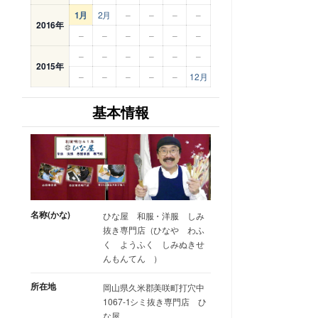
1月
2月
–
–
–
–
2016年
–
–
–
–
–
–
–
–
–
–
–
–
2015年
–
–
–
–
–
12月
基本情報
名称(かな)
ひな屋 和服・洋服 しみ
抜き専門店（ひなや わふ
く ようふく しみぬきせ
んもんてん ）
所在地
岡山県久米郡美咲町打穴中
1067-1シミ抜き専門店 ひ
な屋