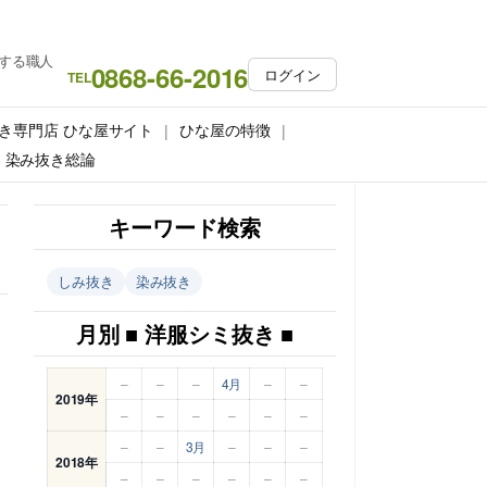
する職人
0868-66-2016
ログイン
TEL
き専門店 ひな屋サイト
ひな屋の特徴
染み抜き総論
キーワード検索
しみ抜き
染み抜き
月別 ■ 洋服シミ抜き ■
–
–
–
4月
–
–
2019年
–
–
–
–
–
–
–
–
3月
–
–
–
2018年
–
–
–
–
–
–