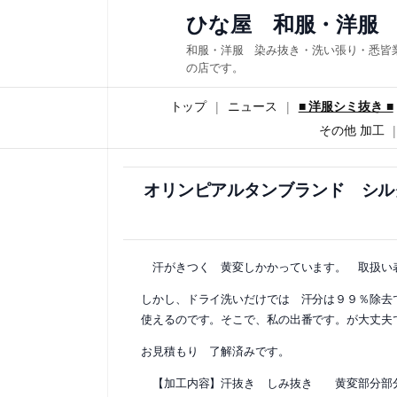
内
ひな屋 和服・洋服
容
和服・洋服 染み抜き・洗い張り・悉皆
を
の店です。
ス
トップ
ニュース
■ 洋服シミ抜き ■
キ
その他 加工
ッ
プ
オリンピアルタンブランド シル
汗がきつく 黄変しかかっています。 取扱い
しかし、ドライ洗いだけでは 汗分は９９％除去
使えるのです。そこで、私の出番です。が大丈
お見積もり 了解済みです。
【加工内容】汗抜き しみ抜き 黄変部分部分