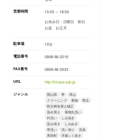
営業時間
10:00 ～ 18:00
お休み日：日曜日 祭日
お盆 お正月
駐車場
10台
電話番号
0868-66-2016
FAX番号
0868-66-2633
URL
http://hinaya.sub.jp
ジャンル
岡山県
帯
津山
クリーニング
着物
県北
部分柄色替え補正
染め替え
着物丸洗い
衿洗い
しみ抜き
染み抜き
しみぬき
帯洗い
洗い張り
洗張
美咲町
洋服シミ抜き