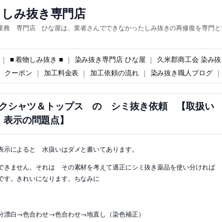
 しみ抜き専門店
業務 専門店 ひな屋は、業者さんでできなかったしみ抜きの再修復を専門と
■ 着物しみ抜き ■
染み抜き専門店 ひな屋
久米郡商工会 染み抜
クーポン
加工料金表
加工依頼の流れ
染み抜き職人ブログ
クシャツ＆トップス の シミ抜き依頼 【取扱い
表示の問題点】
表示によると 水扱いはダメと書いてあります。
できません。それは その素材を考えて適正にシミ抜き薬品を使い分ければ
夫です。きれいになります。ちなみに
漂白→色合わせ→色合わせ→地直し（染色補正）