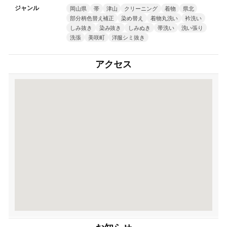
ジャンル
岡山県
帯
津山
クリーニング
着物
県北
部分柄色替え補正
染め替え
着物丸洗い
衿洗い
しみ抜き
染み抜き
しみぬき
帯洗い
洗い張り
洗張
美咲町
洋服シミ抜き
アクセス