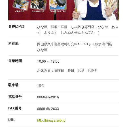
名称(かな)
ひな屋 和服・洋服 しみ抜き専門店（ひなや わふ
く ようふく しみぬきせんもんてん ）
所在地
岡山県久米郡美咲町打穴中1067-1シミ抜き専門店
ひな屋
営業時間
10:00 ～ 18:00
お休み日：日曜日 祭日 お盆 お正月
駐車場
10台
電話番号
0868-66-2016
FAX番号
0868-66-2633
URL
http://hinaya.sub.jp