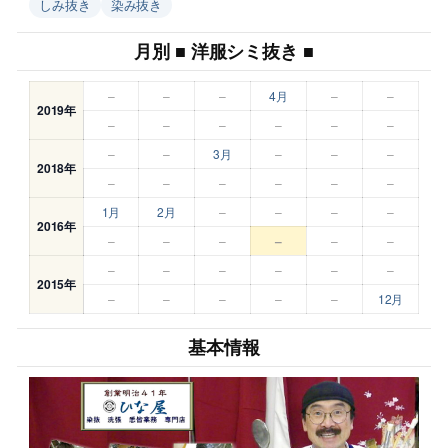
しみ抜き
染み抜き
月別 ■ 洋服シミ抜き ■
–
–
–
4月
–
–
2019年
–
–
–
–
–
–
–
–
3月
–
–
–
2018年
–
–
–
–
–
–
1月
2月
–
–
–
–
2016年
–
–
–
–
–
–
–
–
–
–
–
–
2015年
–
–
–
–
–
12月
基本情報