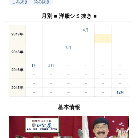
しみ抜き
染み抜き
月別 ■ 洋服シミ抜き ■
–
–
–
4月
–
–
2019年
–
–
–
–
–
–
–
–
3月
–
–
–
2018年
–
–
–
–
–
–
1月
2月
–
–
–
–
2016年
–
–
–
–
–
–
–
–
–
–
–
–
2015年
–
–
–
–
–
12月
基本情報