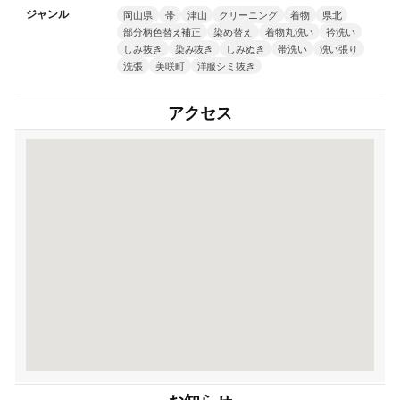
ジャンル
岡山県
帯
津山
クリーニング
着物
県北
部分柄色替え補正
染め替え
着物丸洗い
衿洗い
しみ抜き
染み抜き
しみぬき
帯洗い
洗い張り
洗張
美咲町
洋服シミ抜き
アクセス