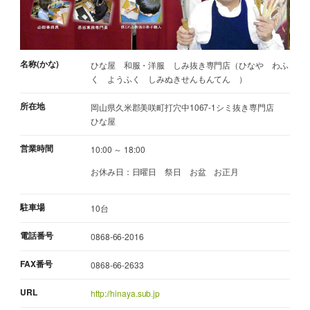
名称(かな)
ひな屋 和服・洋服 しみ抜き専門店（ひなや わふ
く ようふく しみぬきせんもんてん ）
所在地
岡山県久米郡美咲町打穴中1067-1シミ抜き専門店
ひな屋
営業時間
10:00 ～ 18:00
お休み日：日曜日 祭日 お盆 お正月
駐車場
10台
電話番号
0868-66-2016
FAX番号
0868-66-2633
URL
http://hinaya.sub.jp