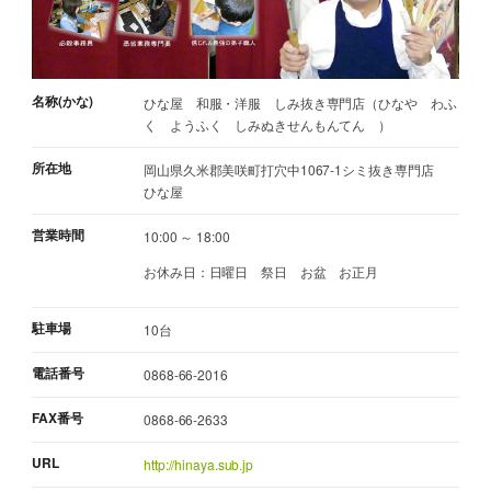
名称(かな)
ひな屋 和服・洋服 しみ抜き専門店（ひなや わふ
く ようふく しみぬきせんもんてん ）
所在地
岡山県久米郡美咲町打穴中1067-1シミ抜き専門店
ひな屋
営業時間
10:00 ～ 18:00
お休み日：日曜日 祭日 お盆 お正月
駐車場
10台
電話番号
0868-66-2016
FAX番号
0868-66-2633
URL
http://hinaya.sub.jp