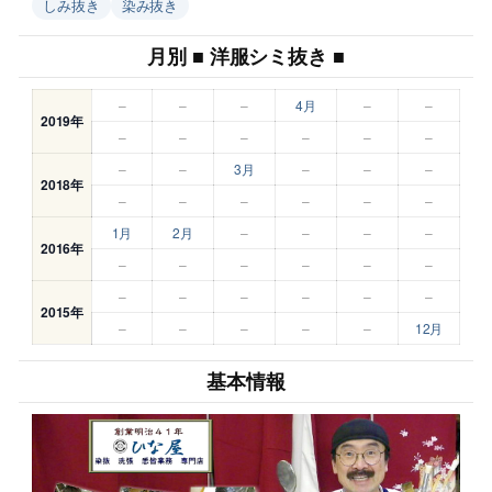
しみ抜き
染み抜き
月別 ■ 洋服シミ抜き ■
–
–
–
4月
–
–
2019年
–
–
–
–
–
–
–
–
3月
–
–
–
2018年
–
–
–
–
–
–
1月
2月
–
–
–
–
2016年
–
–
–
–
–
–
–
–
–
–
–
–
2015年
–
–
–
–
–
12月
基本情報