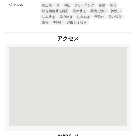
ジャンル
岡山県
帯
津山
クリーニング
着物
県北
部分柄色替え補正
染め替え
着物丸洗い
衿洗い
しみ抜き
染み抜き
しみぬき
帯洗い
洗い張り
洗張
美咲町
洋服シミ抜き
アクセス