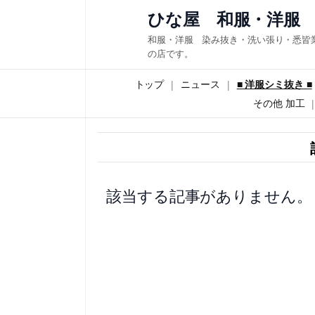
内
ひな屋 和服・洋服
容
和服・洋服 染み抜き・洗い張り・悉皆
を
の店です。
ス
トップ
ニュース
■ 洋服シミ抜き ■
キ
その他 加工
ッ
プ
該当する記事がありません。