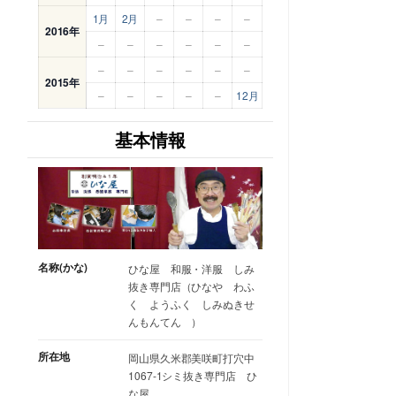
1月
2月
–
–
–
–
2016年
–
–
–
–
–
–
–
–
–
–
–
–
2015年
–
–
–
–
–
12月
基本情報
名称(かな)
ひな屋 和服・洋服 しみ
抜き専門店（ひなや わふ
く ようふく しみぬきせ
んもんてん ）
所在地
岡山県久米郡美咲町打穴中
1067-1シミ抜き専門店 ひ
な屋