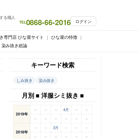
する職人
0868-66-2016
ログイン
TEL
き専門店 ひな屋サイト
ひな屋の特徴
染み抜き総論
キーワード検索
しみ抜き
染み抜き
月別 ■ 洋服シミ抜き ■
–
–
–
4月
–
–
2019年
–
–
–
–
–
–
–
–
3月
–
–
–
2018年
–
–
–
–
–
–