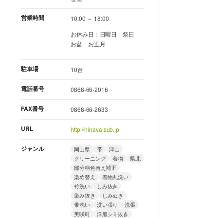
営業時間
10:00 ～ 18:00
お休み日：日曜日 祭日
お盆 お正月
駐車場
10台
電話番号
0868-66-2016
FAX番号
0868-66-2633
URL
http://hinaya.sub.jp
ジャンル
岡山県
帯
津山
クリーニング
着物
県北
部分柄色替え補正
染め替え
着物丸洗い
衿洗い
しみ抜き
染み抜き
しみぬき
帯洗い
洗い張り
洗張
美咲町
洋服シミ抜き